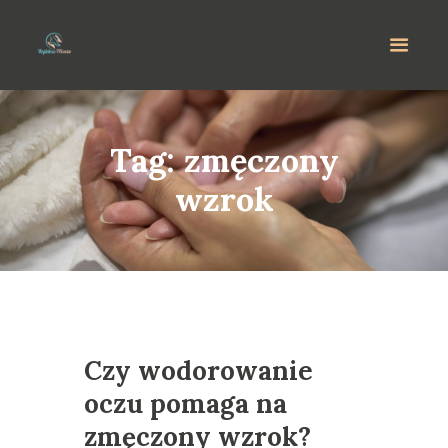
Tag: zmęczony
wzrok
Czy wodorowanie
oczu pomaga na
zmęczony wzrok?