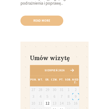
podrażnienia i poprawę...
READ MORE
Umów wizytę
SIERPIEŃ 2026
PON.
WT.
ŚR.
CZW.
PT.
SOB.
NIED
Z.
27
28
29
30
31
1
2
3
4
5
6
7
8
9
10
11
12
13
14
15
16