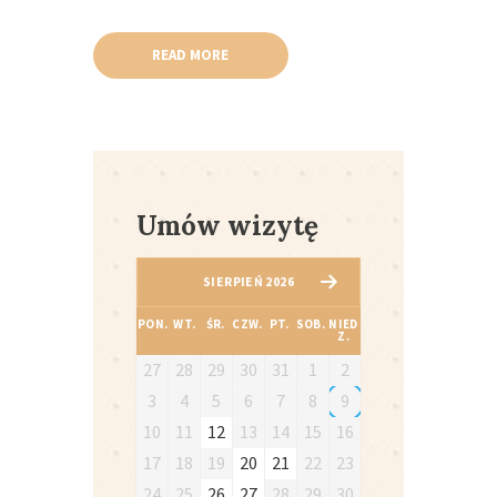
READ MORE
Umów wizytę
SIERPIEŃ 2026
PON.
WT.
ŚR.
CZW.
PT.
SOB.
NIED
Z.
27
28
29
30
31
1
2
3
4
5
6
7
8
9
10
11
12
13
14
15
16
17
18
19
20
21
22
23
24
25
26
27
28
29
30