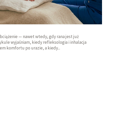
obciążenie — nawet wtedy, gdy rana jest już
ykule wyjaśniam, kiedy refleksologia i inhalacja
 komfortu po urazie, a kiedy...