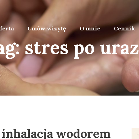
ferta
Umów wizytę
O mnie
Cennik
ag: stres po uraz
i inhalacja wodorem