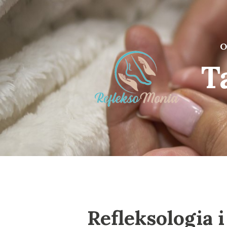
O
T
Refleksologia 