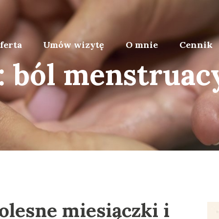
ferta
Umów wizytę
O mnie
Cennik
: ból menstruac
olesne miesiączki i