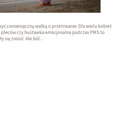
 być comiesięczną walką o przetrwanie. Dla wielu kobiet
ól pleców czy huśtawka emocjonalna podczas PMS to
się znosić. Ale ból...