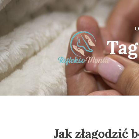
O
Tag
Jak złagodzić b